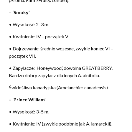
(Aroma/Farm/Fruity/Garden).
– ‘Smoky’
• Wysokość: 2–3 m.
• Kwitnienie: IV – początek V.
• Dojrzewanie: średnio wczesne, zwykle koniec VI –
początek VII.
• Zapylacze: ‘Honeywood’, dowolna GREATBERRY.
Bardzo dobry zapylacz dla innych A. alnifolia.
Świdośliwa kanadyjska (Amelanchier canadensis)
– ‘Prince William’
• Wysokość: 3–5 m.
• Kwitnienie: IV (zwykle podobnie jak A. lamarckii).