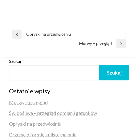
Nawigacja
Opryski na przedwiośniu
Poprzedni
wpisu
wpis
Morwy – przegląd
Następny
wpis
Szukaj
Szukaj
Ostatnie wpisy
Morwy – przegląd
Świdośliwa – przegląd odmian i gatunków
Opryski na przedwiośniu
Drzewa o formie kulistej na pniu