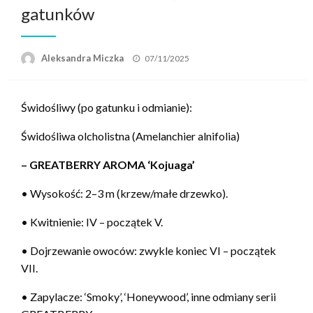
gatunków
Opublikowane
Aleksandra Miczka
07/11/2025
w
Świdośliwy (po gatunku i odmianie):
Świdośliwa olcholistna (Amelanchier alnifolia)
– GREATBERRY AROMA ‘Kojuaga’
• Wysokość: 2–3 m (krzew/małe drzewko).
• Kwitnienie: IV – początek V.
• Dojrzewanie owoców: zwykle koniec VI – początek
VII.
• Zapylacze: ‘Smoky’, ‘Honeywood’, inne odmiany serii