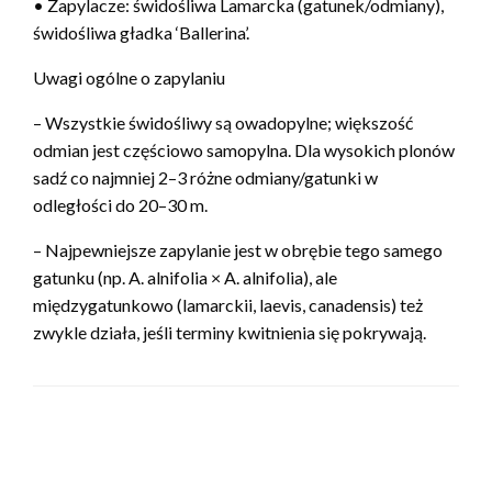
• Zapylacze: świdośliwa Lamarcka (gatunek/odmiany),
świdośliwa gładka ‘Ballerina’.
Uwagi ogólne o zapylaniu
– Wszystkie świdośliwy są owadopylne; większość
odmian jest częściowo samopylna. Dla wysokich plonów
sadź co najmniej 2–3 różne odmiany/gatunki w
odległości do 20–30 m.
– Najpewniejsze zapylanie jest w obrębie tego samego
gatunku (np. A. alnifolia × A. alnifolia), ale
międzygatunkowo (lamarckii, laevis, canadensis) też
zwykle działa, jeśli terminy kwitnienia się pokrywają.
ZOSTAW ODPOWIEDŹ