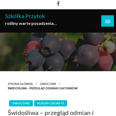
Przejdź
do
Szkółka Przytok
treści
rośliny warte posadzenia…
STRONA GŁÓWNA
OWOCOWE
ŚWIDOŚLIWA – PRZEGLĄD ODMIAN I GATUNKÓW
OWOCOWE
ROŚLINY LIŚCIASTE
Świdośliwa – przegląd odmian i